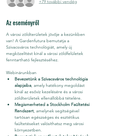
+79 további vendég
Az eseményről
A városi zöldterületek jövője a kezünkben 
van! A Gardenfutura bemutatja a 
Szivacsváros technológiát, amely új 
megközelítést kínál a városi zöldfelületek 
fenntartható fejlesztéséhez.
Webinárunkban
Bevezetünk a Szivacsváros technológia 
alapjaiba
, amely hatékony megoldást 
kínál az esővíz kezelésére és a városi 
zöldterületek ellenállóbbá tételére.
Megismerheted a Stockholm Faültetési 
Rendszert
, amelynek segítségével 
tartósan egészséges és esztétikus 
faültetéseket valósíthatsz meg városi 
környezetben.