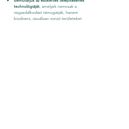
Bemutatjuk az esőkertek telepítésének 
technológiáját
, amelyek nemcsak a 
vízgazdálkodást támogatják, hanem 
biodiverz, vizuálisan vonzó területeket 
is teremtenek.
Bemutatjuk a legfontosabb tervezési 
szempontokat, hasznos tippeket és 
technikákat, valamint lehetőséged lesz 
kérdéseidet is feltenni.
Több mutatása
Esemény megosztása
Hírlevél feliratkozás