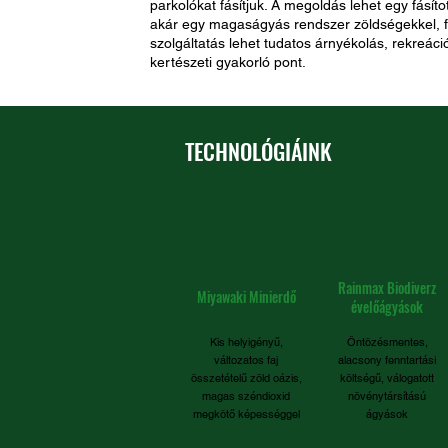
parkolókat fásítjuk. A megoldás lehet egy fásíto
akár egy magaságyás rendszer zöldségekkel, 
szolgáltatás lehet tudatos árnyékolás, rekreáci
kertészeti gyakorló pont.
TECHNOLÓGIÁINK
Rainmax Biodiverz
Miyawaki Minierdő
évelőágyások
Kis helyigényű,
Öntözésmentes,
változatos faj
alacsony fenntartási
összetételű zöld oázis,
költségű, válogatott
magas széndioxid
növénytársítású
megkötő képességgel
ágyások