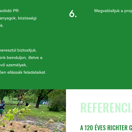
6.
solódó PR
Megvalósítjuk a proj
 anyagok, közösségi
k.
eresztül biztosítjuk,
ünk beinduljon, illetve a
evő személyek,
en ellássák feladataikat.
REFERENCI
A 120 ÉVES RICHTER