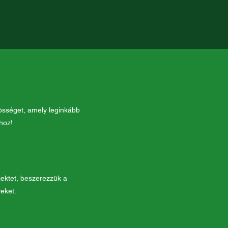
össéget, amely leginkább
ihoz!
ektet, beszerezzük a
eket.