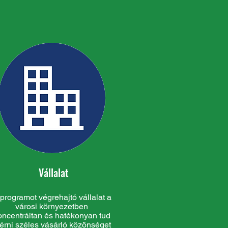
Vállalat
programot végrehajtó vállalat a
városi környezetben
oncentráltan és hatékonyan tud
érni széles vásárló közönséget