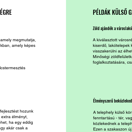
SÉGRE
PÉLDÁK KÜLSŐ G
Zöld ajándék a városlak
 amely megmutatja,
A kiválasztott városr
ukban, amely képes
kiserdő, lakótelepek 
visszakerülni az élhe
Minőségi zöldfelület
foglalkoztatására, cs
ölcstermesztés
Élményszerű beközleked
 fejlesztést hozunk
A telephely külső k
 extra élményt,
fenntartású - tér, v
ehet, ha egy eddig
közlekednek a teleph
vagy akár csak a
Ezen a szakaszon új