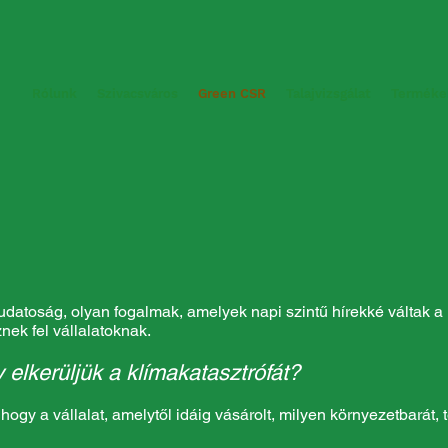
Rólunk
Szivacsváros
Green CSR
Talajvizsgálat
Terméke
datoság, olyan fogalmak, amelyek napi szintű hírekké váltak a
nek fel vállalatoknak.
 elkerüljük a klímakatasztrófát?
, hogy a vállalat, amelytől idáig vásárolt, milyen környezetbarát