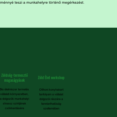
lménnyé teszi a munkahelyre történő megérkezést.
Zöldség-termesztő
Zöld Élet workshop
magaságyások
Bio élelmiszer termelés
Otthoni konyhakert
vállalati környezetben,
tanfolyam a vállalat
a dolgozók munkahelyi
dolgozói részére a
stressz szintjének
fenntarthatóság
csökkentésére
szellemében