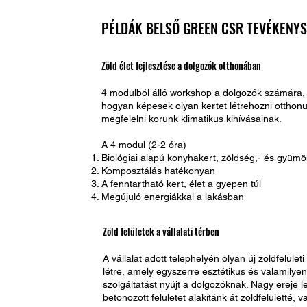
PÉLDÁK BELSŐ GREEN CSR TEVÉKENY
Zöld élet fejlesztése a dolgozók otthonában
4 modulból álló workshop a dolgozók számára,
hogyan képesek olyan kertet létrehozni otthon
megfelelni korunk klimatikus kihívásainak.
A 4 modul (2-2 óra)
Biológiai alapú konyhakert, zöldség,- és gyüm
Komposztálás hatékonyan
A fenntartható kert, élet a gyepen túl
Megújuló energiákkal a lakásban
Zöld felületek a vállalati térben
A vállalat adott telephelyén olyan új zöldfelületi
létre, amely egyszerre esztétikus és valamilyen
szolgáltatást nyújt a dolgozóknak. Nagy ereje l
betonozott felületet alakítánk át zöldfelületté, 