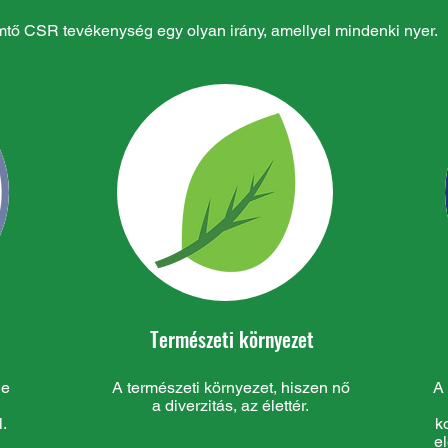
mtő CSR tevékenység egy olyan irány, amellyel mindenki nyer.
Természeti környezet
ge
A természeti környezet, hiszen nő
A 
a diverzitás, az élettér.
.
k
el