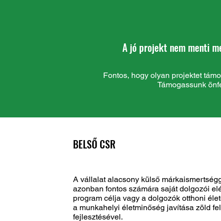
A jó projekt nem menti m
Fontos, hogy olyan projektet támo
Támogassunk önfen
BELSŐ CSR
A vállalat alacsony külső márkaismertségg
azonban fontos számára saját dolgozói el
program célja vagy a dolgozók otthoni éle
a munkahelyi életminőség javítása zöld fe
fejlesztésével.