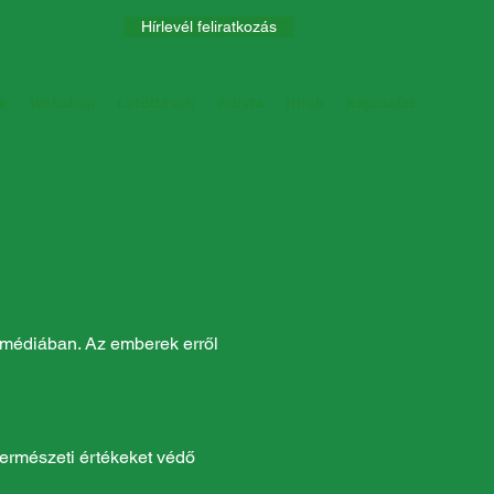
Hírlevél feliratkozás
k
Webshop
Letöltések
Árlista
Hírek
Kapcsolat
 médiában. Az emberek erről
, természeti értékeket védő