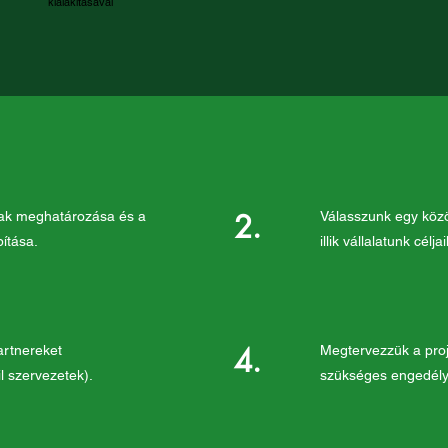
kialakításával
2.
inak meghatározása és a
Válasszunk egy köz
ítása.
illik vállalatunk célja
4.
artnereket
Megtervezzük a proj
l szervezetek).
szükséges engedély