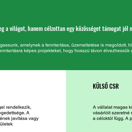
eg a világot, hanem célzottan egy közösséget támogat jól
gassunk, amelynek a fenntartása, üzemeltetése is megoldott, hisz
ntartásra képes projekteket, hogy hosszú távon élvezhessük a
KÜLSŐ CSR
el rendelkezik,
A vállalat magas k
égedettsége. A
vásárlóit szeretné
tének javítása vagy
a céloktól függ. A 
lületek