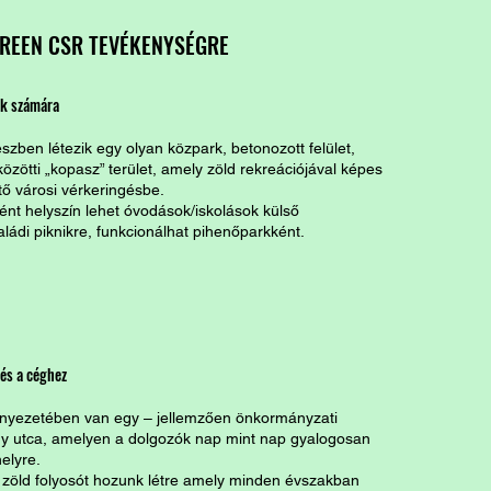
REEN CSR TEVÉKENYSÉGRE
ók számára
észben létezik egy olyan közpark, betonozott felület,
közötti „kopasz” terület, amely zöld rekreációjával képes
tő városi vérkeringésbe.
ként helyszín lehet óvodások/iskolások külső
aládi piknikre, funkcionálhat pihenőparkként.
és a céghez
örnyezetében van egy – jellemzően önkormányzati
agy utca, amelyen a dolgozók nap mint nap gyalogosan
elyre.
 zöld folyosót hozunk létre amely minden évszakban