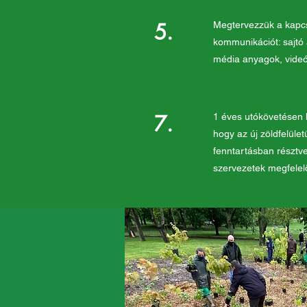
5.
Megtervezzük a kapc
kommunikációt: sajtó
média anyagok, videó
7.
1 éves utókövetésen k
hogy az új zöldfelület
fenntartásban résztv
szervezetek megfelelő