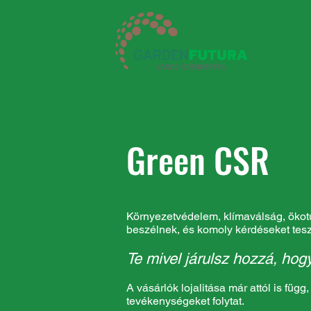
Green CSR
Környezetvédelem, klímaválság, ökotu
beszélnek, és komoly kérdéseket tesz
Te mivel járulsz hozzá, hogy
A vásárlók lojalitása már attól is függ
tevékenységeket folytat.