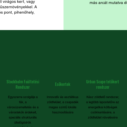
tt virágos kert, vagy
más arcát mutatva é
fűszernövényekkel. A
ós pont, pihenőhely,
Stockholm Faültetési
Urban Scape tetőkert
Esőkertek
Rendszer
rendszer
Egyszerre szolgálja a
Innovatív és esztétikus
Kész zöldtető rendszer,
fák, a
zöldfelület, a csapadék
a legtöbb lapostetőre az
városüzemeltetés és a
magas szintű lokális
energetikai költségek
városlakók érdekeit,
hasznosítására
csökkentésére, a
speciális strukturális
zöldfelület növelésére
ültetőgödrök