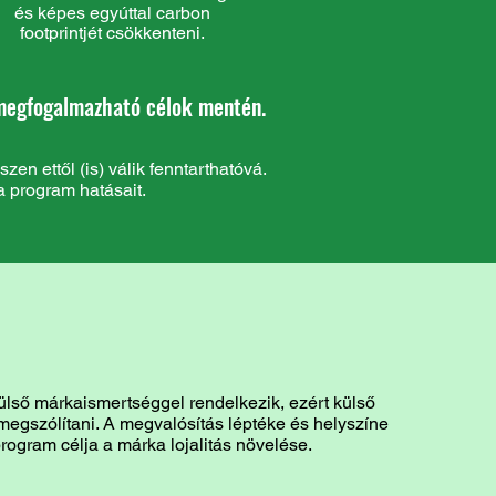
és képes egyúttal carbon
footprintjét csökkenteni.
 megfogalmazható célok mentén.
en ettől (is) válik fenntarthatóvá.
 program hatásait.
ülső márkaismertséggel rendelkezik, ezért külső
 megszólítani. A megvalósítás léptéke és helyszíne
program célja a márka lojalitás növelése.