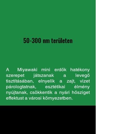
50-300 nm területen
A Miyawaki mini erdők hatékony
szerepet játszanak a levegő
tisztításában, elnyelik a zajt, vizet
párologtatnak, esztétikai élmény
nyújtanak, csökkentik a nyári hősziget
effektust a városi környezetben.