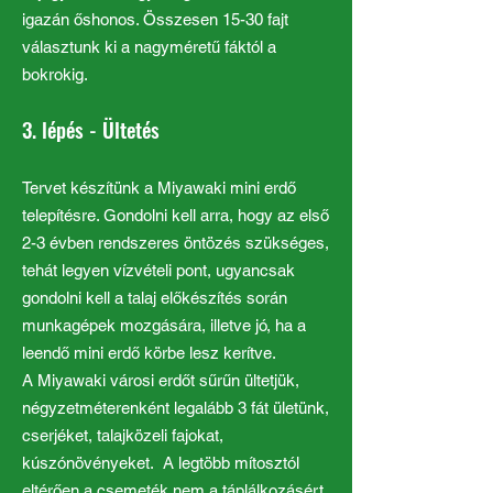
igazán őshonos. Összesen 15-30 fajt
választunk ki a nagyméretű fáktól a
bokrokig.
3. lépés - Ültetés
Tervet készítünk a Miyawaki mini erdő
telepítésre. Gondolni kell arra, hogy az első
2-3 évben rendszeres öntözés szükséges,
tehát legyen vízvételi pont, ugyancsak
gondolni kell a talaj előkészítés során
munkagépek mozgására, illetve jó, ha a
leendő mini erdő körbe lesz kerítve.
A Miyawaki városi erdőt sűrűn ültetjük,
négyzetméterenként legalább 3 fát ületünk,
cserjéket, talajközeli fajokat,
kúszónövényeket. A legtöbb mítosztól
eltérően a csemeték nem a táplálkozásért