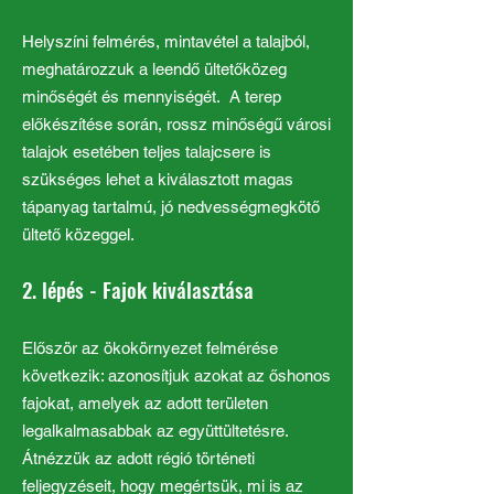
Helyszíni felmérés, mintavétel a talajból,
meghatározzuk a leendő ültetőközeg
minőségét és mennyiségét. A terep
előkészítése során, rossz minőségű városi
talajok esetében teljes talajcsere is
szükséges lehet a kiválasztott magas
tápanyag tartalmú, jó nedvességmegkötő
ültető közeggel.
2. lépés - Fajok kiválasztása
Először az ökokörnyezet felmérése
következik: azonosítjuk azokat az őshonos
fajokat, amelyek az adott területen
legalkalmasabbak az együttültetésre.
Átnézzük az adott régió történeti
feljegyzéseit, hogy megértsük, mi is az