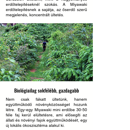
erdőtelepítéseknél szokás. A Miyawaki
erdőtelepítésnek a sajátja, az őserdő szerű
megjelenés, koncentrált ültetés.
Biológiailag sokfélébb, gazdagabb
Nem csak fákatt ültetünk, hanem
együttműködő növényközösséget hozunk
létre. Egy-egy Miyawaki mini erdőbe 30-50
féle faj kerül elültetésre, ami elősegíti az
állati és növényi fajok együttműködését, egy
új lokális ökoszisztéma alakul ki.