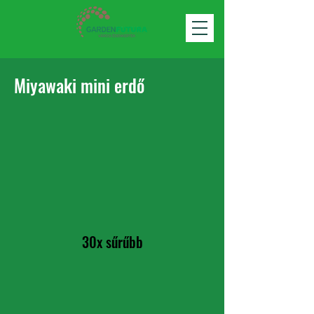
Miyawaki mini erdő
30x sűrűbb