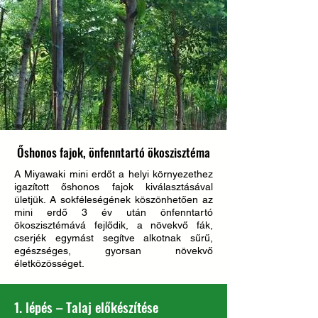
Őshonos fajok, önfenntartó ökoszisztéma
A Miyawaki mini erdőt a helyi környezethez
igazított őshonos fajok kiválasztásával
ületjük. A sokféleségének köszönhetően az
mini erdő 3 év után önfenntartó
ökoszisztémává fejlődik, a növekvő fák,
cserjék egymást segítve alkotnak sűrű,
egészséges, gyorsan növekvő
életközösséget.
1. lépés – Talaj előkészítése