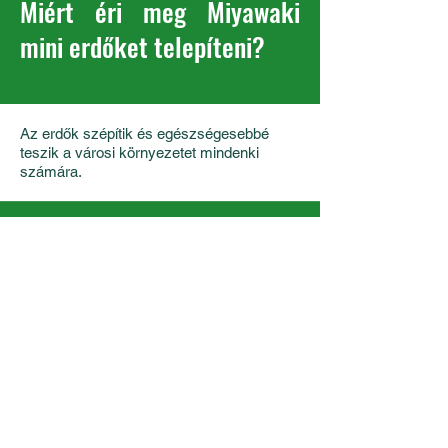
Miért éri meg Miyawaki
mini erdőket telepíteni?
Az erdők szépítik és egészségesebbé
teszik a városi környezetet mindenki
számára.
Az erdők javítják a levegő minőségét,
párologtatással szabályozzák a lokális
hőmérsékletet.
A sűrű növényzet csökkenti a zajt.
Az erdők életteret biztosítanak a biológiai