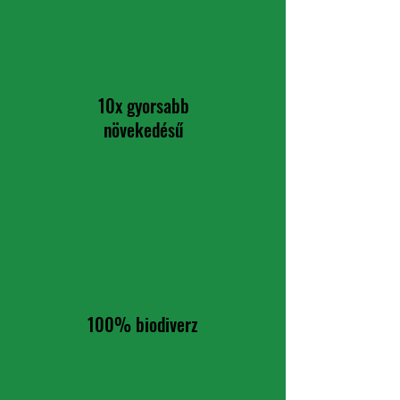
10x gyorsabb
növekedésű
100% biodiverz