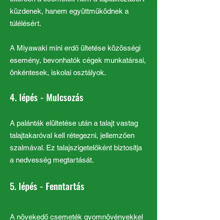
küzdenek, hanem együttműködnek a
túlélésért.
A Miyawaki mini erdő ültetése közösségi
esemény, bevonhatók cégek munkatársai,
önkéntesek, iskolai osztályok.
4. lépés - Mulcsozás
A palánták elültetése után a talajt vastag
talajtakaróval kell rétegezni, jellemzően
szalmával. Ez talajszigetelőként biztosítja
a nedvesség megtartását.
5. lépés - Fenntartás
A növekedő csemeték gyomnövényekkel