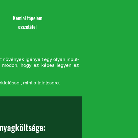
Kémiai tápelem
összetétel
tt növények igényeit egy olyan input-
lyan módon, hogy az képes legyen az
ktetéssel, mint a talajcsere.
anyagköltsége: