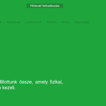
Hírlevél feliratkozás
k
Webshop
Letöltések
Árlista
Hírek
Kapcsolat
ítottunk össze, amely fizikai,
n kezeli.