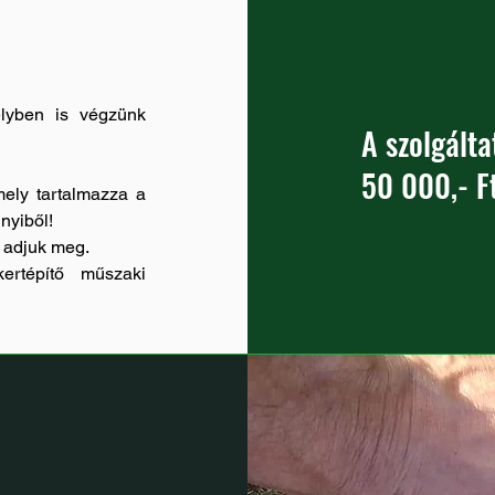
elyben is végzünk
A szolgálta
50 000,- Ft
ely tartalmazza a
nyiből!
 adjuk meg.
kertépítő műszaki