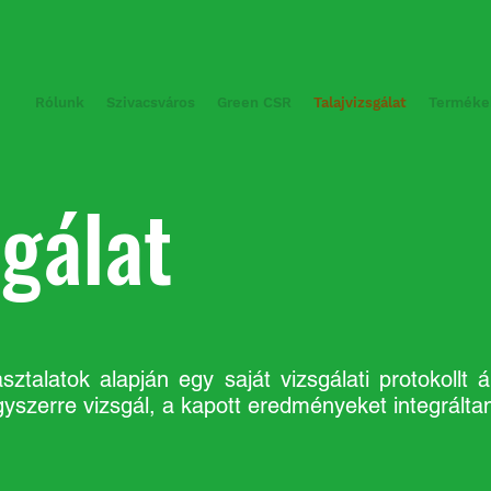
Rólunk
Szivacsváros
Green CSR
Talajvizsgálat
Terméke
sgálat
alatok alapján egy saját vizsgálati protokollt áll
egyszerre vizsgál, a kapott eredményeket integrálta