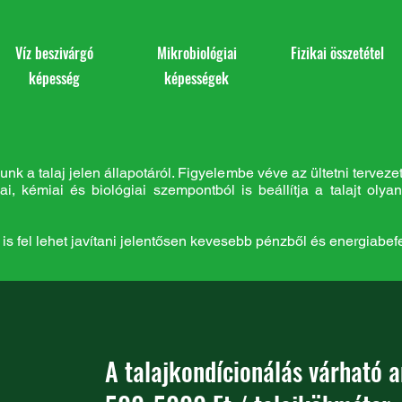
Víz beszivárgó
Mikrobiológiai
Fizikai összetétel
képesség
képességek
k a talaj jelen állapotáról. Figyelembe véve az ültetni terveze
ikai, kémiai és biológiai szempontból is beállítja a talajt o
is fel lehet javítani jelentősen kevesebb pénzből és energiabefe
A talajkondícionálás várható 