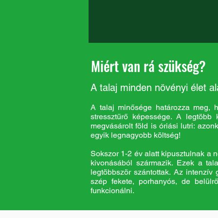
Miért van rá szükség?
A talaj minden növényi élet al
A talaj minősége határozza meg, h
stressztűrő képessége. A legtöbb k
megvásárolt föld is óriási lutri: azo
egyik legnagyobb költség!
Sokszor 1-2 év alatt kipusztulnak a
kivonásából származik. Ezek a tala
legtöbbször szántottak. Az intenzív 
szép fekete, porhanyós, de belülrő
funkcionálni.