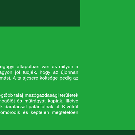
ségügyi állapotban van és milyen a
nagyon jól tudják, hogy az újonnan
 mást. A talajcsere költsége pedig az
egtöbb talaj mezőgazdasági területek
ombaölőt és műtrágyát kaptak,
illetve
k darálással palástolnak el. Kívülről
letömörödik és képtelen megfelelően