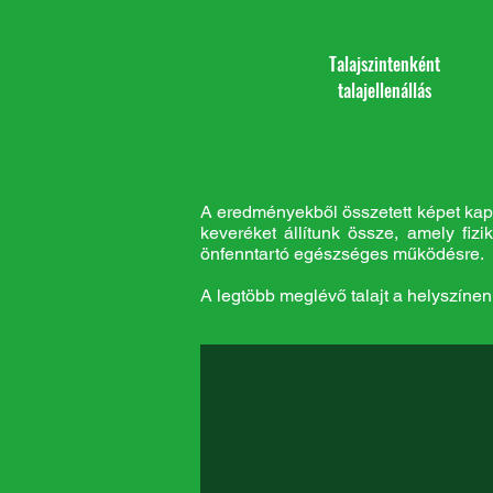
Talajszintenként
talajellenállás
A eredményekből összetett képet kapun
keveréket állítunk össze, amely fiz
önfenntartó egészséges működésre.
A legtöbb meglévő talajt a helyszínen 