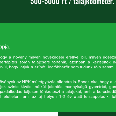
500-5000 Ft / talajköbméter.
apja.
ogy a növény milyen növekedési eréllyel bír, milyen egész
ertépítés során talajcsere történik, azonban a kertépítők 
nkívül, hogy látjuk a színét, legtöbbször nem tudunk róla semmi
 növények az NPK műtrágyázás ellenére is. Ennek oka, hogy a l
jok szinte kivétel nélkül jelentős mennyiségű gyomírtót, g
gazdálkodás teljesen tönkreteszi a talajokat, amit a kereskedő
l élettelen, ami az új helyen 1-2 év alatt leiszapolódik, 