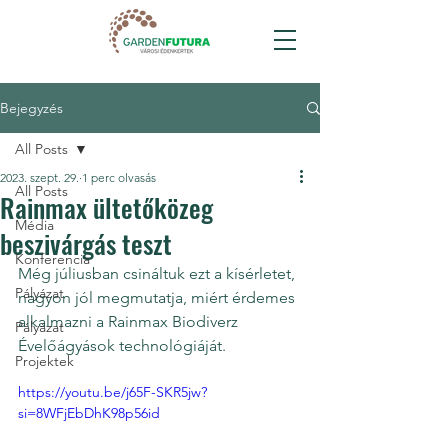
Bejegyzés
All Posts
2023. szept. 29.
1 perc olvasás
All Posts
Rainmax ültetőközeg
Média
beszivárgás teszt
Konferencia
Még júliusban csináltuk ezt a kísérletet, 
Pályázat
nagyon jól megmutatja, miért érdemes 
alkalmazni a Rainmax Biodiverz 
Pályázat
Évelőágyások technológiáját. 
Projektek
https://youtu.be/j65F-SKR5jw?
si=8WFjEbDhK98p56id