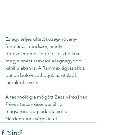
Ez egy teljes ültetőközeg-növény-
fenntartási rendszer, amely 
öntözésmentességet és esztétikus 
megjelenést szavatol a legnagyobb 
kánikulában is. A Rainmax ágyásokba 
bátran belevezethetjük az utakról, 
járdákról a vizet. 
A technológia mögött Bécs városának 
7 éves tartamkísérlete áll, a 
magyaroroszági adaptációt a 
Gardenfutura végezte el.