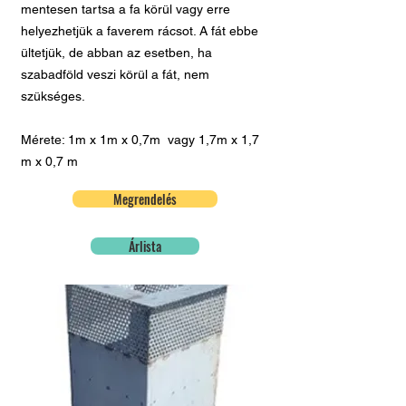
mentesen tartsa a fa körül vagy erre
helyezhetjük a faverem rácsot. A fát ebbe
ültetjük, de abban az esetben, ha
szabadföld veszi körül a fát, nem
szükséges.
Mérete: 1m x 1m x 0,7m vagy 1,7m x 1,7
m x 0,7 m
Megrendelés
Árlista