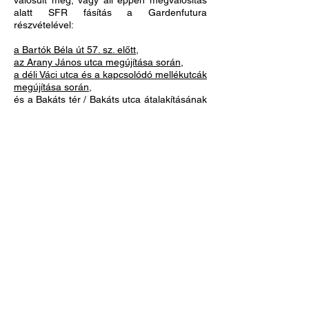
valósult meg, vagy áll éppen megvalósítás
alatt SFR fásítás a Gardenfutura
részvételével:
a Bartók Béla út 57. sz. előtt,
az Arany János utca megújítása során,
a déli Váci utca és a kapcsolódó mellékutcák
megújítása során,
és a Bakáts tér / Bakáts utca átalakításának
kivitelezésekor,
a Hild téren,
a Szomory Dezső téren,
a Horváth Mihály téren,
a Göncz Árpád parkban,
Szugló utcában (a Lidl parkolóban),
Csengery utcában (kivitelezés alatt)
.