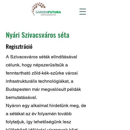
Nyári Szivacsváros séta
Regisztráció
A Szivacsváros séták elindításával
célunk, hogy népszerűsítsük a
fenntartható zöld-kék-szürke városi
infrastrukturális technológiákat, a
Budapesten már megvalósult példák
bemutatásával.
Nyáron egy alkalmat hirdetünk meg, de
a sétákat az év folyamán tovább
folytatjuk, így lehetőségünk lesz
különböző időjárási viszonyok közt